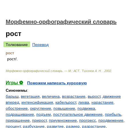
Морфемно-орфографический словарь
рост
Толкование
Перевод
рост
рост/.
Морфемно-орфографический словарь. — М.: АСТ.
.
Тихонов А. Н.
.
2002
.
Игры ⚽
Поможем написать курсовую
Синонимы
:
барыш
,
вегетация
,
величина
,
возрастание
,
вырост
,
движение
вперед
,
интенсификация
,
кабельрост
,
лихва
,
нарастание
,
обострение
,
округление
,
повышение
,
подвижка
,
подращивание
,
подъем
,
поступательное движение
,
прибыль
,
приращение
,
прирост
,
приумножение
,
прогресс
,
продвижение
,
процент
,
разбухание
,
развитие
,
размер
,
разрастание
,