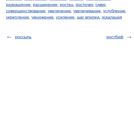
разращение
,
расширение
,
ростец
,
росточек
,
сдвиг
,
совершенствование
,
увеличение
,
увеличивание
,
углубление
,
укрепление
,
умножение
,
усиление
,
шаг вперед
,
эскалация
россыпь
ростбиф