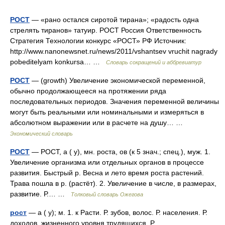
РОСТ
— «рано остался сиротой тирана»; «радость одна
стрелять тиранов» татуир. РОСТ Россия Ответственность
Стратегия Технологии конкурс «РОСТ» РФ Источник:
http://www.nanonewsnet.ru/news/2011/vshantsev vruchit nagrady
pobeditelyam konkursa… …
Словарь сокращений и аббревиатур
РОСТ
— (growth) Увеличение экономической переменной,
обычно продолжающееся на протяжении ряда
последовательных периодов. Значения переменной величины
могут быть реальными или номинальными и измеряться в
абсолютном выражении или в расчете на душу… …
Экономический словарь
РОСТ
— РОСТ, а ( у), мн. роста, ов (к 5 знач.; спец.), муж. 1.
Увеличение организма или отдельных органов в процессе
развития. Быстрый р. Весна и лето время роста растений.
Трава пошла в р. (растёт). 2. Увеличение в числе, в размерах,
развитие. Р.… …
Толковый словарь Ожегова
рост
— а ( у); м. 1. к Расти. Р. зубов, волос. Р. населения. Р.
доходов, жизненного уровня трудящихся. Р.